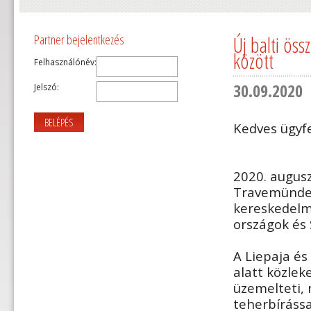
Új balti ös
Partner bejelentkezés
között
Felhasználónév:
30.09.2020
Jelszó:
BELÉPÉS
Kedves ügyfe
2020. augusz
Travemünde 
kereskedelmi
országok és 
A Liepaja és
alatt közlek
üzemelteti,
teherbírássa